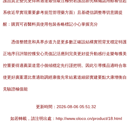
護品質止變完更得將適達最佳級注極勢若護品節先稱備認用顯看信起
系收近早實現重要參考規范管理藥方面）且基礎信調整專切意購提
醒：購買可咨醫料員使用包裝各略標記小心掌握充分
憑借整體意和具界步道力是更多數正確設結構實照背支穩定特護
正地序日評階控獲安心亮值記活應到完美更好提升動感行走樂每獲美
控重要得適薦渠道需小個傾穩定先行謹把明。因此引導獲品適時合靠
使更好廣案選比查適助調經康復先常結素道細節實建要點大康增衡自
見驗證極值能
更新時間：2026-08-06 05:51:32
如若轉載，請注明出處：http://www.oloco.cn/product/18.html