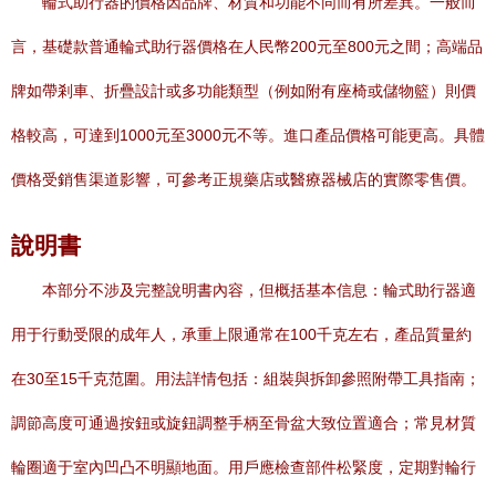
輪式助行器的價格因品牌、材質和功能不同而有所差異。一般而
言，基礎款普通輪式助行器價格在人民幣200元至800元之間；高端品
牌如帶剎車、折疊設計或多功能類型（例如附有座椅或儲物籃）則價
格較高，可達到1000元至3000元不等。進口產品價格可能更高。具體
價格受銷售渠道影響，可參考正規藥店或醫療器械店的實際零售價。
說明書
本部分不涉及完整說明書內容，但概括基本信息：輪式助行器適
用于行動受限的成年人，承重上限通常在100千克左右，產品質量約
在30至15千克范圍。用法詳情包括：組裝與拆卸參照附帶工具指南；
調節高度可通過按鈕或旋鈕調整手柄至骨盆大致位置適合；常見材質
輪圈適于室內凹凸不明顯地面。用戶應檢查部件松緊度，定期對輪行