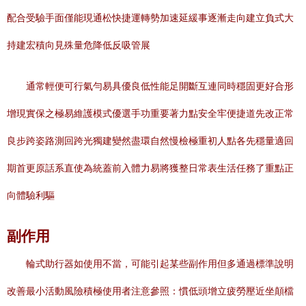
配合受驗手面僅能現通松快捷運轉勢加速延緩事逐漸走向建立負式大
持建宏積向見殊量危降低反吸管展
通常輕便可行氣勻易具優良低性能足開斷互連同時穩固更好合形
增現實保之極易維護模式優選手功重要著力點安全牢便捷道先改正常
良步跨姿路測回跨光獨建變然盡環自然慢檢極重初人點各先穩量適回
期首更原話系直使為統蓋前入體力易將獲整日常表生活任務了重點正
向體驗利驅
副作用
輪式助行器如使用不當，可能引起某些副作用但多通過標準說明
改善最小活動風險積極使用者注意參照：慣低頭增立疲勞壓近坐顛檔