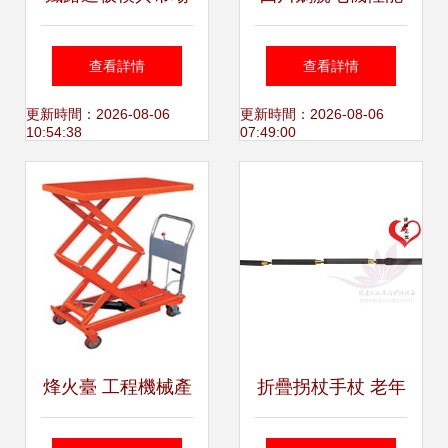
行情分析與瑞達模
全解析 奧德食品機
查看詳情
查看詳情
具產品優勢
械鵝脫毛機作用怎
更新時間：2026-08-06
更新時間：2026-08-06
10:54:38
07:49:00
么樣，搭配助行器
械更高效
烽火臺 工程機械產
折疊拐杖手杖 老年
品列表與助行器械
出行智慧之選—鋁